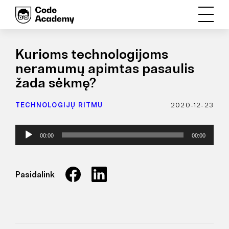
Kurioms technologijoms
neramumų apimtas pasaulis
žada sėkmę?
TECHNOLOGIJŲ RITMU
2020-12-23
Audio
00:00
00:00
grotuvas
Pasidalink