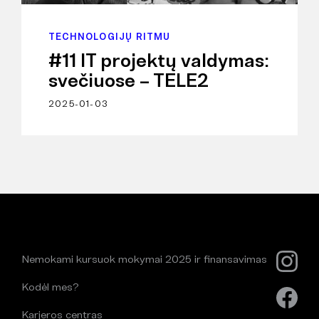
TECHNOLOGIJŲ RITMU
#11 IT projektų valdymas:
svečiuose – TELE2
2025-01-03
Nemokami kursuok mokymai 2025 ir finansavimas
Kodėl mes?
Karjeros centras