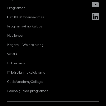
Programos
Užt 100% finansavimas
Programavimo kalbos
Naujienos
Karjera – We are hiring!
Verslui
ES parama
IT būreliai moksleiviams
CodeAcademyCollege
Pasibaigusios programos