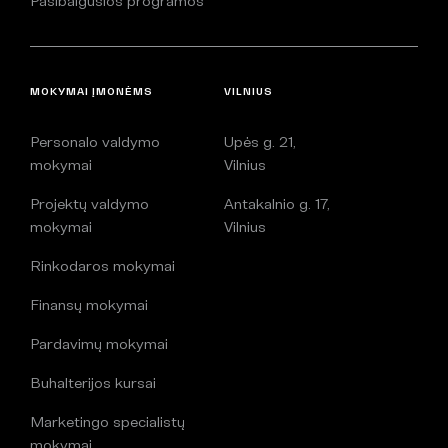
Pasibaigusios programos
MOKYMAI ĮMONĖMS
VILNIUS
Personalo valdymo
Upės g. 21,
mokymai
Vilnius
Projektų valdymo
Antakalnio g. 17,
mokymai
Vilnius
Rinkodaros mokymai
Finansų mokymai
Pardavimų mokymai
Buhalterijos kursai
Marketingo specialistų
mokymai