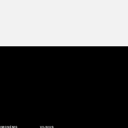
 ĮMONĖMS
VILNIUS