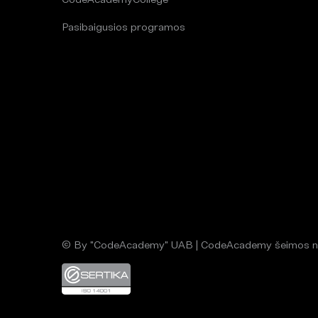
Pasibaigusios programos
© By "CodeAcademy" UAB | CodeAcademy šeimos n