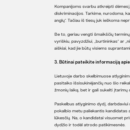
Kompanijoms svarbu atkreipti dėmesį,
diskriminacijos. Tarkime, nurodoma, ka
anglų“. Tačiau iš tiesų juk ieškoma nep
Be to, geriau vengti šmaikščių terminų
vyriškiu, pavyzdžiui, „burtininkas“ ar „
aiškiai, kad jie būtų visiems supranta
3. Būtinai pateikite informaciją api
Lietuvoje darbo skelbimuose atlyginimo
pasitaiko išsisukinėjančių nuo šio reika
žmonių laiką, bet ir gali sukelti įtarim
Paskelbus atlyginimo dydį, darbdaviui
pokalbio metu paliekantis kandidatas ats
lūkesčių. Na, o kandidatai visuomet pr
dydžio ir todėl atrodo patikimesnės.