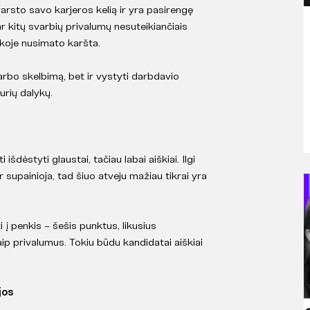
arsto savo karjeros kelią ir yra pasirengę
ar kitų svarbių privalumų nesuteikiančiais
nkoje nusimato karšta.
darbo skelbimą, bet ir vystyti darbdavio
urių dalykų.
šdėstyti glaustai, tačiau labai aiškiai. Ilgi
 supainioja, tad šiuo atveju mažiau tikrai yra
 į penkis – šešis punktus, likusius
aip privalumus. Tokiu būdu kandidatai aiškiai
jos