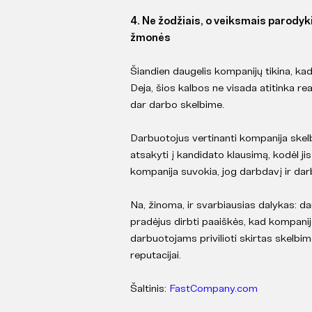
4. Ne žodžiais, o veiksmais parodyk
žmonės
Šiandien daugelis kompanijų tikina, ka
Deja, šios kalbos ne visada atitinka re
dar darbo skelbime.
Darbuotojus vertinanti kompanija skel
atsakyti į kandidato klausimą, kodėl jis
kompanija suvokia, jog darbdavį ir dar
Na, žinoma, ir svarbiausias dalykas: dar
pradėjus dirbti paaiškės, kad kompani
darbuotojams privilioti skirtas skelbim
reputacijai.
Šaltinis:
FastCompany.com