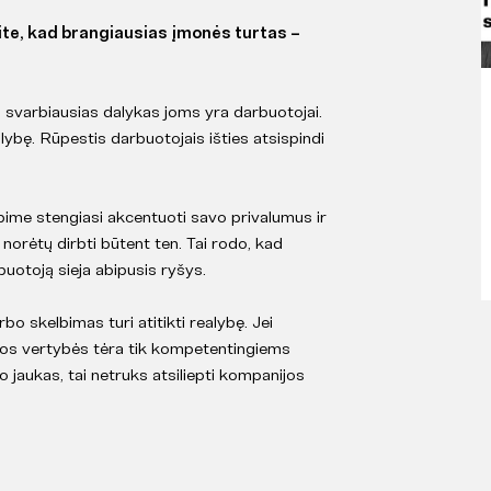
ite, kad brangiausias įmonės turtas –
d svarbiausias dalykas joms yra darbuotojai.
alybę. Rūpestis darbuotojais išties atsispindi
bime stengiasi akcentuoti savo privalumus ir
 norėtų dirbti būtent ten. Tai rodo, kad
buotoją sieja abipusis ryšys.
bo skelbimas turi atitikti realybę. Jei
jos vertybės tėra tik kompetentingiems
o jaukas, tai netruks atsiliepti kompanijos