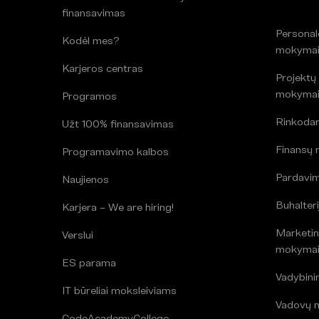
finansavimas
Persona
Kodėl mes?
mokyma
Karjeros centras
Projektų
mokyma
Programos
Rinkoda
Užt 100% finansavimas
Finansų
Programavimo kalbos
Pardavi
Naujienos
Buhalteri
Karjera – We are hiring!
Marketin
Verslui
mokyma
ES parama
Vadybin
IT būreliai moksleiviams
Vadovų 
CodeAcademyCollege