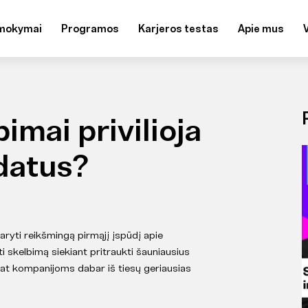
mokymai
Programos
Karjeros testas
Apie mus
imai privilioja
datus?
ryti reikšmingą pirmąjį įspūdį apie
i skelbimą siekiant pritraukti šauniausius
at kompanijoms dabar iš tiesų geriausias