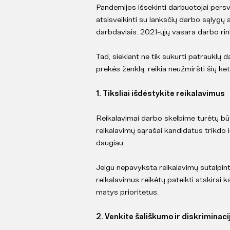
Pandemijos išsekinti darbuotojai persv
atsisveikinti su lanksčių darbo sąlygų 
darbdaviais. 2021-ųjų vasara darbo ri
Tad, siekiant ne tik sukurti patrauklų 
prekės ženklą, reikia neužmiršti šių ket
1. Tiksliai išdėstykite reikalavimus
Reikalavimai darbo skelbime turėtų būti i
reikalavimų sąrašai kandidatus trikdo ir
daugiau.
Jeigu nepavyksta reikalavimų sutalpinti
reikalavimus reikėtų pateikti atskirai k
matys prioritetus.
2. Venkite šališkumo ir diskriminaci