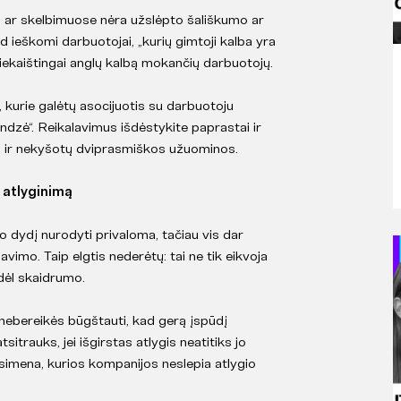
 ar skelbimuose nėra užslėpto šališkumo ar
d ieškomi darbuotojai, „kurių gimtoji kalba yra
riekaištingai anglų kalbą mokančių darbuotojų.
, kurie galėtų asocijuotis su darbuotoju
nindzė“. Reikalavimus išdėstykite paprastai ir
mi ir nekyšotų dviprasmiškos užuominos.
e atlyginimą
 dydį nurodyti privaloma, tačiau vis dar
lavimo. Taip elgtis nederėtų: tai ne tik eikvoja
ų dėl skaidrumo.
 nebereikės būgštauti, kad gerą įspūdį
itrauks, jei išgirstas atlygis neatitiks jo
isimena, kurios kompanijos neslepia atlygio