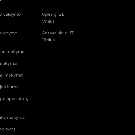
lo valdymo
Upės g. 21,
i
Vilnius
 valdymo
Antakalnio g. 17,
i
Vilnius
ros mokymai
 mokymai
mų mokymai
jos kursai
go specialistų
i
inkų mokymai
mokymai