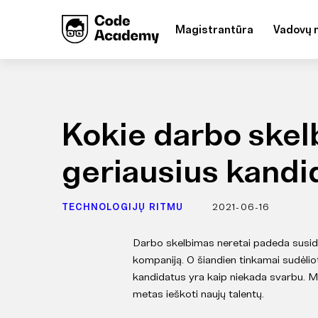
Magistrantūra
Vadovų 
Kokie darbo skelb
geriausius kandi
TECHNOLOGIJŲ RITMU
2021-06-16
Darbo skelbimas neretai padeda susida
kompaniją. O šiandien tinkamai sudėliot
kandidatus yra kaip niekada svarbu. M
metas ieškoti naujų talentų.