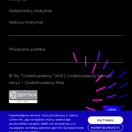
Vadybininkų mokymai
Vadovų mokymai
Privatumo politika
© By "CodeAcademy" UAB | CodeAcademy šeimos
narys – CodeAcademy Kids
CodeAcademy vertina Jūsų privatumą ir siekia
užtikrinti, jog naršydami mūsų svetainėje
SUTINKU
jaustumėtės saugiai, todėl visi duomenys yra
KONFIGURUOTI
naudojami vartotojų patirčiai gerinti. Susipažinkite
su
privatumo politika