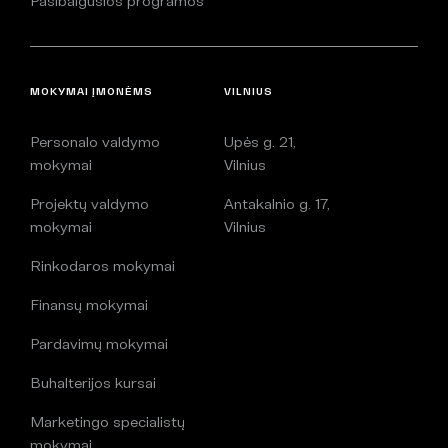
Pasibaigusios programos
MOKYMAI ĮMONĖMS
VILNIUS
Personalo valdymo
Upės g. 21,
mokymai
Vilnius
Projektų valdymo
Antakalnio g. 17,
mokymai
Vilnius
Rinkodaros mokymai
Finansų mokymai
Pardavimų mokymai
Buhalterijos kursai
Marketingo specialistų
mokymai