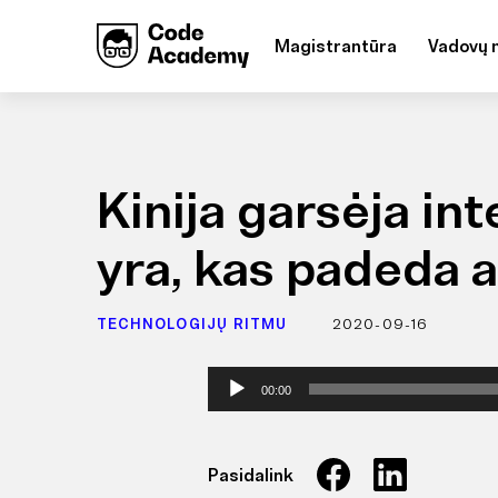
Magistrantūra
Vadovų 
Kinija garsėja in
yra, kas padeda a
TECHNOLOGIJŲ RITMU
2020-09-16
Audio
00:00
grotuvas
Pasidalink