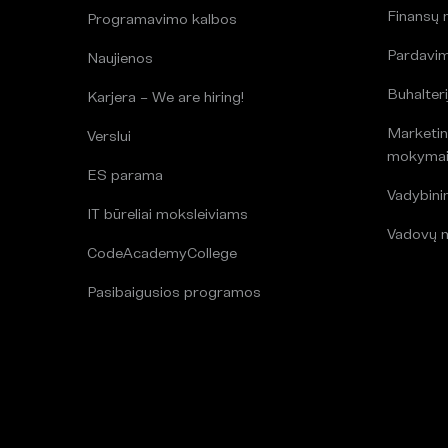
Finansų
Programavimo kalbos
Pardavi
Naujienos
Buhalteri
Karjera – We are hiring!
Marketin
Verslui
mokyma
ES parama
Vadybin
IT būreliai moksleiviams
Vadovų 
CodeAcademyCollege
Pasibaigusios programos