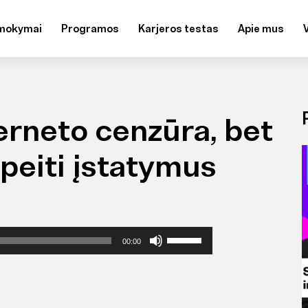
mokymai
Programos
Karjeros testas
Apie mus
terneto cenzūra, bet
peiti įstatymus
Naudokite
00:00
aukštyn/
žemyn
mygtukus
pagarsinimui