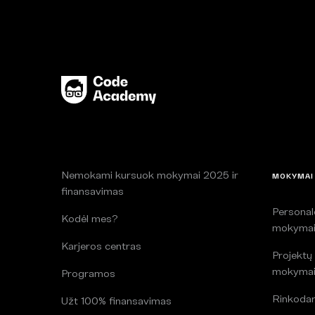
Nemokami kursuok mokymai 2025 ir
MOKYMAI
finansavimas
Persona
Kodėl mes?
mokyma
Karjeros centras
Projektų
mokyma
Programos
Rinkoda
Užt 100% finansavimas