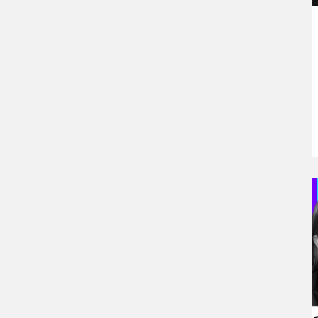
ir
patylinimui.