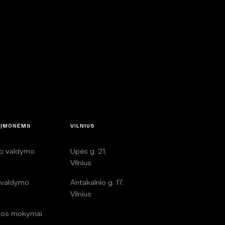
 ĮMONĖMS
VILNIUS
lo valdymo
Upės g. 21,
i
Vilnius
 valdymo
Antakalnio g. 17,
i
Vilnius
ros mokymai