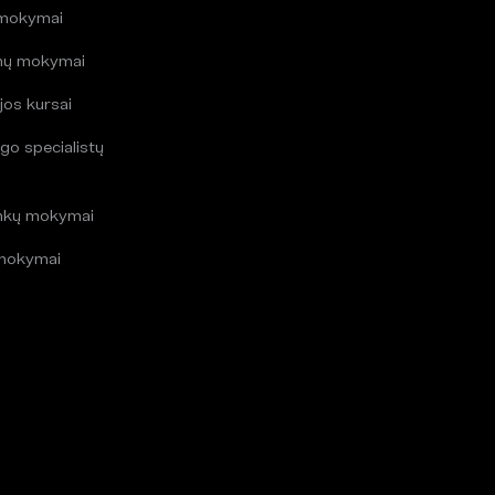
 mokymai
mų mokymai
jos kursai
go specialistų
i
inkų mokymai
mokymai