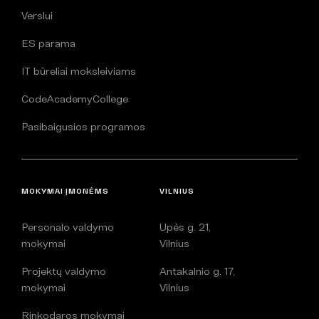
Verslui
ES parama
IT būreliai moksleiviams
CodeAcademyCollege
Pasibaigusios programos
MOKYMAI ĮMONĖMS
VILNIUS
Personalo valdymo
Upės g. 21,
mokymai
Vilnius
Projektų valdymo
Antakalnio g. 17,
mokymai
Vilnius
Rinkodaros mokymai