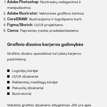
Adobe Photoshop:
Nuotraukų redagavimui ir
manipuliavimui.
Adobe Illustrator:
Vektorinės grafikos kūrimui.
CorelDRAW:
Iliustracijoms ir logotipams kurti.
Figma/Sketch:
UI/UX projektams.
Canva:
Paprastas įrankis pradedantiesiems.
Grafinio dizaino karjeros galimybės
Grafinio dizaino specialistai turi platų karjeros
pasirinkimą:
Logotipų kūrėjai
UI/UX dizaineriai
Reklaminių medžiagų kūrėjai
Pakuočių dizaineriai
Iliustratoriai
Vidutinis grafinio dizainerio atlyginimas JAV yra apie