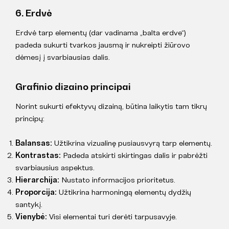
6. Erdvė
Erdvė tarp elementų (dar vadinama „balta erdve“)
padeda sukurti tvarkos jausmą ir nukreipti žiūrovo
dėmesį į svarbiausias dalis.
Grafinio dizaino principai
Norint sukurti efektyvų dizainą, būtina laikytis tam tikrų
principų:
Balansas:
Užtikrina vizualinę pusiausvyrą tarp elementų.
Kontrastas:
Padeda atskirti skirtingas dalis ir pabrėžti
svarbiausius aspektus.
Hierarchija:
Nustato informacijos prioritetus.
Proporcija:
Užtikrina harmoningą elementų dydžių
santykį.
Vienybė:
Visi elementai turi derėti tarpusavyje.