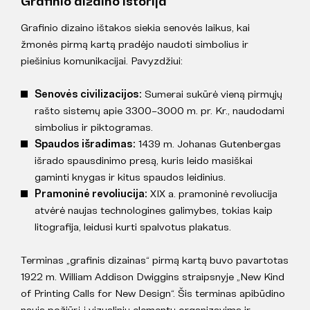
Grafinio dizaino istorija
Grafinio dizaino ištakos siekia senovės laikus, kai
žmonės pirmą kartą pradėjo naudoti simbolius ir
piešinius komunikacijai. Pavyzdžiui:
Senovės civilizacijos:
Sumerai sukūrė vieną pirmųjų
rašto sistemų apie 3300–3000 m. pr. Kr., naudodami
simbolius ir piktogramas.
Spaudos išradimas:
1439 m. Johanas Gutenbergas
išrado spausdinimo presą, kuris leido masiškai
gaminti knygas ir kitus spaudos leidinius.
Pramoninė revoliucija:
XIX a. pramoninė revoliucija
atvėrė naujas technologines galimybes, tokias kaip
litografija, leidusi kurti spalvotus plakatus.
Terminas „grafinis dizainas“ pirmą kartą buvo pavartotas
1922 m. William Addison Dwiggins straipsnyje „New Kind
of Printing Calls for New Design“. Šis terminas apibūdino
naują požiūrį į vizualinių elementų organizavimą ir