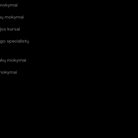
 mokymai
mų mokymai
jos kursai
go specialistų
i
inkų mokymai
mokymai