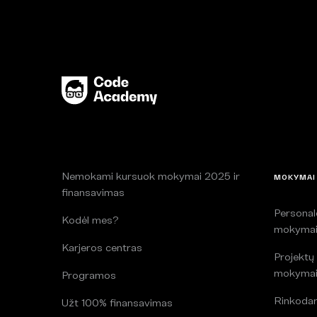
Nemokami kursuok mokymai 2025 ir
MOKYMAI
finansavimas
Persona
Kodėl mes?
mokyma
Karjeros centras
Projektų
mokyma
Programos
Rinkoda
Užt 100% finansavimas