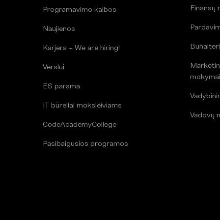
Finansų
Programavimo kalbos
Pardavi
Naujienos
Buhalteri
Karjera – We are hiring!
Marketin
Verslui
mokyma
ES parama
Vadybin
IT būreliai moksleiviams
Vadovų 
CodeAcademyCollege
Pasibaigusios programos