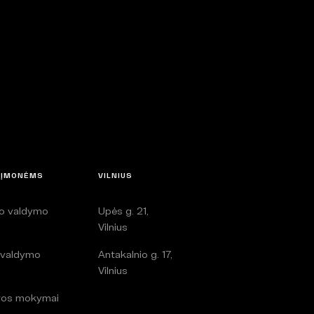
 ĮMONĖMS
VILNIUS
lo valdymo
Upės g. 21,
i
Vilnius
 valdymo
Antakalnio g. 17,
i
Vilnius
ros mokymai