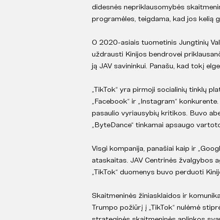
didesnės nepriklausomybės skaitmeninėj
programėles, teigdama, kad jos kelią gr
O 2020-asiais tuometinis Jungtinių V
uždrausti Kinijos bendrovei priklausan
ją JAV savininkui. Panašu, kad tokį elge
„TikTok“ yra pirmoji socialinių tinklų p
„Facebook“ ir „Instagram“ konkurente.
pasaulio vyriausybių kritikos. Buvo ab
„ByteDance“ tinkamai apsaugo vartoto
Visgi kompanija, panašiai kaip ir „Goog
ataskaitas. JAV Centrinės žvalgybos a
„TikTok“ duomenys buvo perduoti Kinij
Skaitmeninės žiniasklaidos ir komuni
Trumpo požiūrį į „TikTok“ nulėmė stiprė
strateginės skaitmeninės aplinkos sva