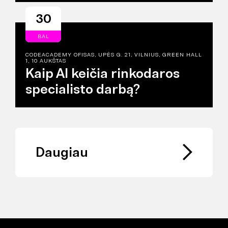
30
BAL
CODEACADEMY OFISAS, UPĖS G. 21, VILNIUS, GREEN HALL
1, 10 AUKŠTAS
Kaip AI keičia rinkodaros
specialisto darbą?
Daugiau