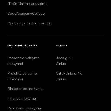
IT būreliai moksleiviams
CodeAcademyCollege
Pasibaigusios programos
MOKYMAI ĮMONĖMS
VILNIUS
Personalo valdymo
Upės g. 21,
mokymai
Vilnius
Projektų valdymo
Antakalnio g. 17,
mokymai
Vilnius
Rinkodaros mokymai
Finansų mokymai
Pardavimų mokymai