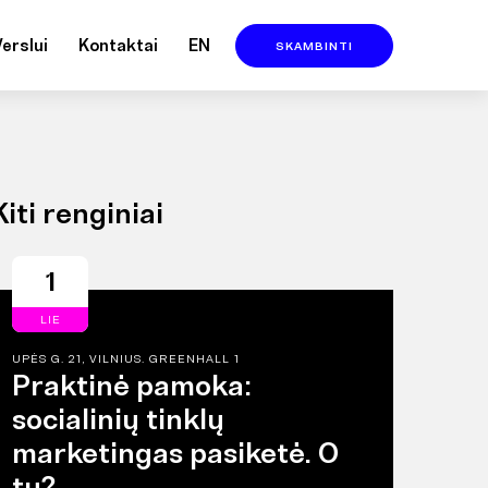
Verslui
Kontaktai
EN
SKAMBINTI
Kiti renginiai
1
LIE
UPĖS G. 21, VILNIUS. GREENHALL 1
Praktinė pamoka:
socialinių tinklų
marketingas pasiketė. O
tu?