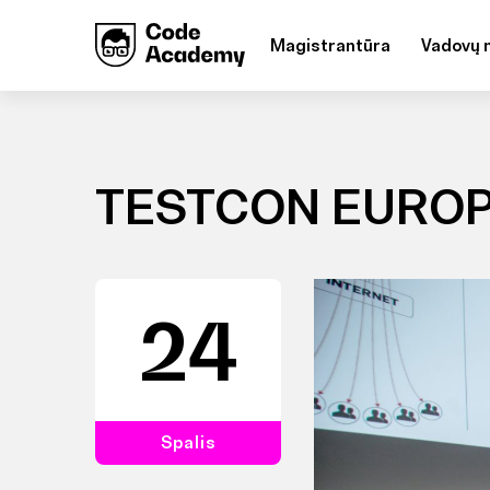
Magistrantūra
Vadovų 
TESTCON EUROP
24
Spalis