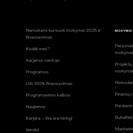
Nemokami kursuok mokymai 2025 ir
MOKYMAI
finansavimas
Persona
Kodėl mes?
mokyma
Karjeros centras
Projektų
mokyma
Programos
Rinkoda
Užt 100% finansavimas
Finansų
Programavimo kalbos
Pardavi
Naujienos
Buhalteri
Karjera – We are hiring!
Marketin
Verslui