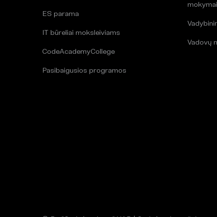
mokyma
ES parama
Vadybin
IT būreliai moksleiviams
Vadovų 
CodeAcademyCollege
Pasibaigusios programos