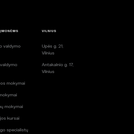
 ĮMONĖMS
VILNIUS
lo valdymo
Upės g. 21,
i
Vilnius
 valdymo
Antakalnio g. 17,
i
Vilnius
ros mokymai
 mokymai
mų mokymai
jos kursai
go specialistų