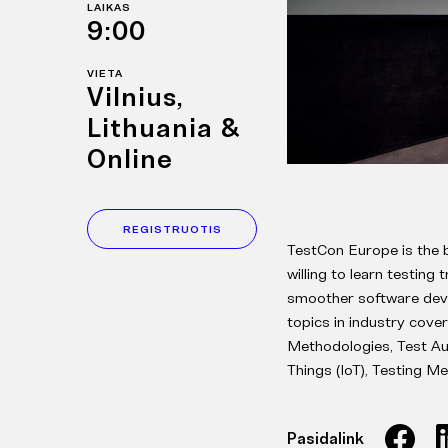
LAIKAS
9:00
VIETA
Vilnius,
Lithuania &
Online
REGISTRUOTIS
TestCon Europe is the 
willing to learn testing
smoother software deve
topics in industry cov
Methodologies, Test Au
Things (IoT), Testing Me
Pasidalink