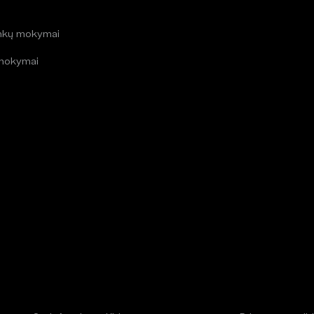
i
inkų mokymai
mokymai