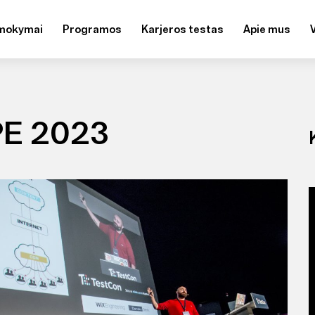
mokymai
Programos
Karjeros testas
Apie mus
E 2023