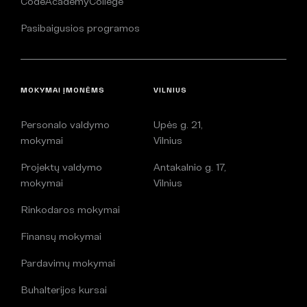
CodeAcademyCollege
Pasibaigusios programos
MOKYMAI ĮMONĖMS
VILNIUS
Personalo valdymo
Upės g. 21,
mokymai
Vilnius
Projektų valdymo
Antakalnio g. 17,
mokymai
Vilnius
Rinkodaros mokymai
Finansų mokymai
Pardavimų mokymai
Buhalterijos kursai