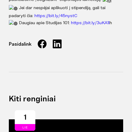
Jei dar nespėjai aplikuoti į stipendiją, gali tai
padaryti čia:
https://bit.ly/45nystC
Daugiau apie Studijas 101:
https://bit.ly/3uKA1l
h
Pasidalink
Kiti renginiai
1
LIE