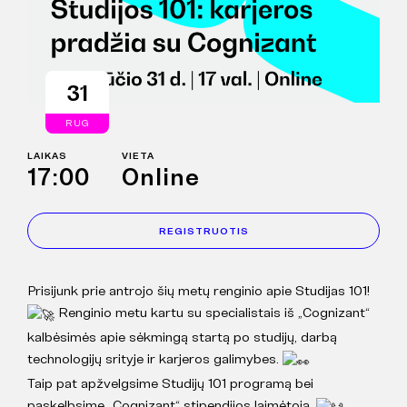
31
RUG
LAIKAS
VIETA
17:00
Online
REGISTRUOTIS
Prisijunk prie antrojo šių metų renginio apie Studijas 101!
Renginio metu kartu su specialistais iš „Cognizant“
kalbėsimės apie sėkmingą startą po studijų, darbą
technologijų srityje ir karjeros galimybes.
Taip pat apžvelgsime Studijų 101 programą bei
paskelbsime „Cognizant“ stipendijos laimėtoją.