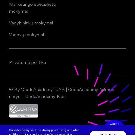
Marketingo specialistų
mokymai
Vadybininkų mokymai
Vadovų mokymai
Privatumo politika
© By "CodeAcademy" UAB | CodeAcademy šeimos
narys – CodeAcademy Kids
CodeAcademy vertina Jūsų privatumą ir siekia
užtikrinti, jog naršydami mūsų svetainėje