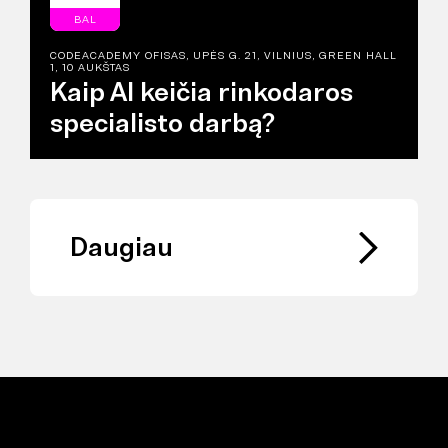
BAL
CODEACADEMY OFISAS, UPĖS G. 21, VILNIUS, GREEN HALL
1, 10 AUKŠTAS
Kaip AI keičia rinkodaros
specialisto darbą?
Daugiau