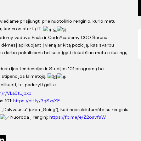
kviečiame prisijungti prie nuotolinio renginio, kurio metu
 karjeros startą IT.
Academy vadove Paula ir CodeAcademy COO Šarūnu
i dėmesį aplikuojant į vieną ar kitą poziciją, kas svarbu
s darbo pokalbiams bei kaip įgyti rinkai šiuo metu reikalingų
ustrijos tendencijas ir Studijos 101 programą bei
 stipendijos laimėtoją.
likuoti, tai padaryti galite:
om/r/VLa3tUjpxb
as 101:
https://bit.ly/3gSzyXF
„Dalyvausiu“ (arba „Going“), kad nepraleistumėte su renginiu
Nuoroda į renginį:
https://fb.me/e/Z2oavfaW