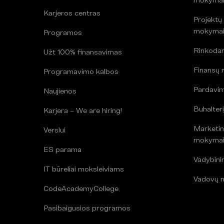
Karjeros centras
Projektų
mokyma
Programos
Rinkoda
Užt 100% finansavimas
Finansų
Programavimo kalbos
Pardavi
Naujienos
Buhalteri
Karjera – We are hiring!
Marketin
Verslui
mokyma
ES parama
Vadybin
IT būreliai moksleiviams
Vadovų 
CodeAcademyCollege
Pasibaigusios programos