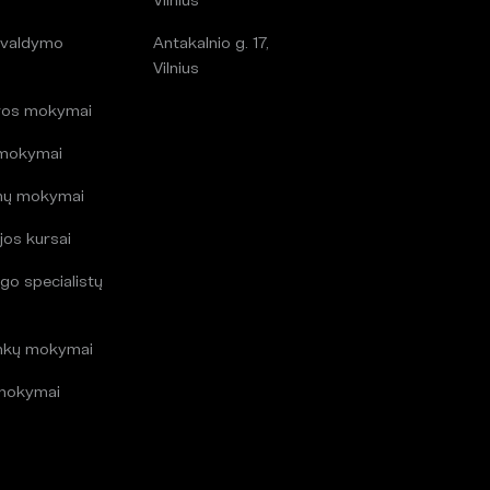
 valdymo
Antakalnio g. 17,
i
Vilnius
ros mokymai
 mokymai
mų mokymai
jos kursai
go specialistų
i
inkų mokymai
mokymai