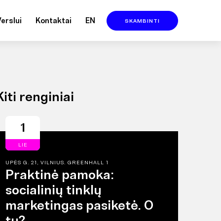
Verslui
Kontaktai
EN
SKAMBINTI
Kiti renginiai
1
LIE
UPĖS G. 21, VILNIUS. GREENHALL 1
Praktinė pamoka:
socialinių tinklų
marketingas pasiketė. O
tu?