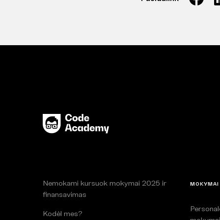
Nemokami kursuok mokymai 2025 ir
MOKYMAI
finansavimas
Persona
Kodėl mes?
mokyma