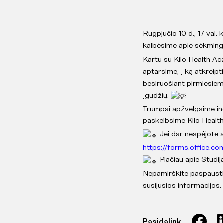
Rugpjūčio 10 d., 17 val. 
kalbėsime apie sėkmingą
Kartu su Kilo Health 
aptarsime, į ką atkreipt
besiruošiant pirmiesiem
įgūdžių.
Trumpai apžvelgsime ind
paskelbsime Kilo Health
Jei dar nespėjote ap
https://forms.office.c
Plačiau apie Studij
Nepamirškite paspausti 
susijusios informacijos.
Pasidalink