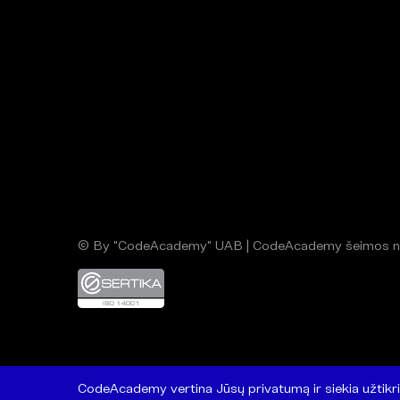
© By "CodeAcademy" UAB | CodeAcademy šeimos n
CodeAcademy vertina Jūsų privatumą ir siekia užtikri