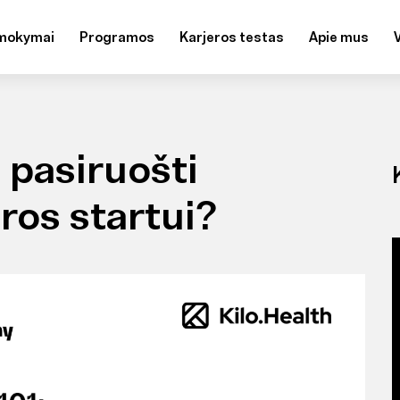
mokymai
Programos
Karjeros testas
Apie mus
p pasiruošti
os startui?