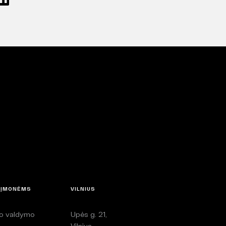
 ĮMONĖMS
VILNIUS
lo valdymo
Upės g. 21,
i
Vilnius