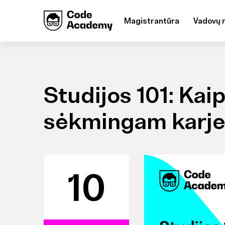
Magistrantūra
Vadovų 
Studijos 101: Kai
sėkmingam karjer
10