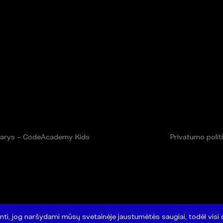
arys – CodeAcademy Kids
Privatumo polit
nti, jog naršydami mūsų svetainėje jaustumėtės saugiai, todėl vis