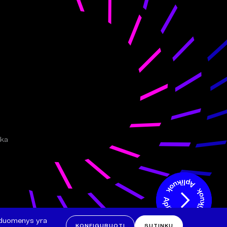
ika
i duomenys yra
KONFIGURUOTI
SUTINKU