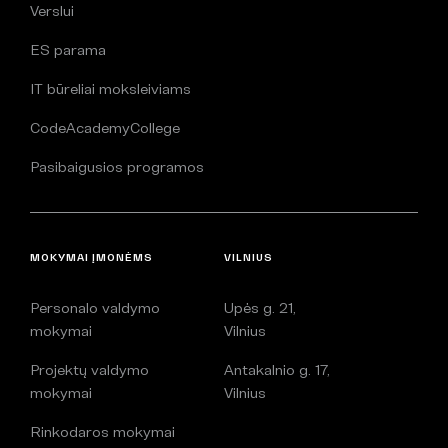
Verslui
ES parama
IT būreliai moksleiviams
CodeAcademyCollege
Pasibaigusios programos
MOKYMAI ĮMONĖMS
VILNIUS
Personalo valdymo
Upės g. 21,
mokymai
Vilnius
Projektų valdymo
Antakalnio g. 17,
mokymai
Vilnius
Rinkodaros mokymai