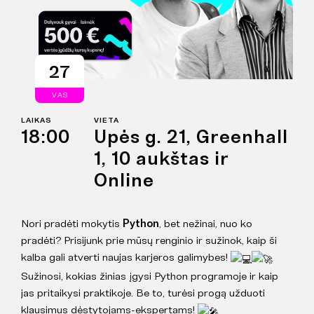
27
VAS
LAIKAS
VIETA
18:00
Upės g. 21, Greenhall
1, 10 aukštas ir
Online
Nori pradėti mokytis
Python
, bet nežinai, nuo ko
pradėti? Prisijunk prie mūsų renginio ir sužinok, kaip ši
kalba gali atverti naujas karjeros galimybes!
Sužinosi, kokias žinias įgysi Python programoje ir kaip
jas pritaikysi praktikoje. Be to, turėsi progą užduoti
klausimus dėstytojams-ekspertams!