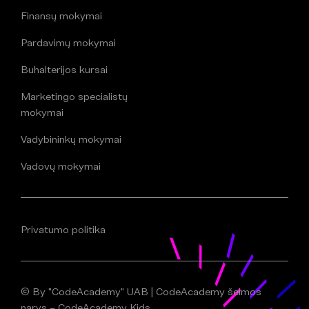
Finansų mokymai
Pardavimų mokymai
Buhalterijos kursai
Marketingo specialistų
mokymai
Vadybininkų mokymai
Vadovų mokymai
Privatumo politika
© By "CodeAcademy" UAB | CodeAcademy šeimos
narys – CodeAcademy Kids