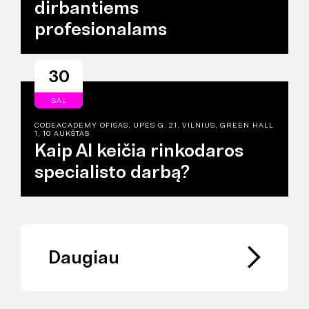
dirbantiems
profesionalams
30
BAL
CODEACADEMY OFISAS, UPĖS G. 21, VILNIUS, GREEN HALL
1, 10 AUKŠTAS
Kaip AI keičia rinkodaros
specialisto darbą?
Daugiau