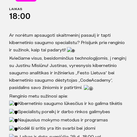
LAIKAS
18:00
Ar norėtum apsaugoti skaitmeninį pasaulį ir tapti
kibernetinio saugumo specialistu? Prisijunk prie renginio
ir sužinok, kaip tai padaryti!
Kviečiame visus, besidominčius technologijomis, į renginį
su Justinu Misiūnu! Justinas, vyresnysis kibernetinio
saugumo analitikas ir inžinierius „Festo Lietuva“ bei
kibernetinio saugumo dėstytojas „CodeAcademy“,
pasidalins savo žiniomis ir patirtimi.
Renginio metu sužinosi apie:
Kibernetinio saugumo lūkesčius ir ko galima tikėtis
Specialistų poreikį ir darbo rinkos galimybes
Naujausius mokymo metodus ir programas
Kodėl ši sritis yra itin svarbi bei įdomi
Laikas ir data: rugpjūčio 29 d., 18:00 val.