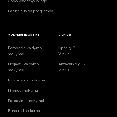
CodeAcademyCollege
Pasibaigusios programos
MOKYMAI ĮMONĖMS
VILNIUS
Personalo valdymo
Upės g. 21,
mokymai
Vilnius
Projektų valdymo
Antakalnio g. 17,
mokymai
Vilnius
Rinkodaros mokymai
Finansų mokymai
Pardavimų mokymai
Buhalterijos kursai