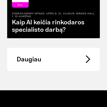
BAL
CODEACADEMY OFISAS, UPĖS G. 21, VILNIUS, GREEN HALL
1, 10 AUKŠTAS
Kaip AI keičia rinkodaros
specialisto darbą?
Daugiau