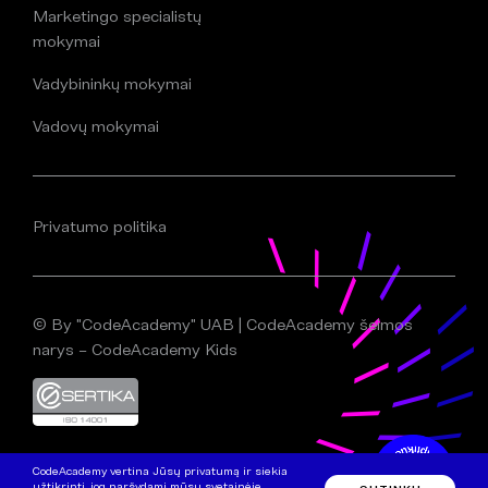
Marketingo specialistų
mokymai
Vadybininkų mokymai
Vadovų mokymai
Privatumo politika
© By "CodeAcademy" UAB | CodeAcademy šeimos
narys – CodeAcademy Kids
CodeAcademy vertina Jūsų privatumą ir siekia
užtikrinti, jog naršydami mūsų svetainėje