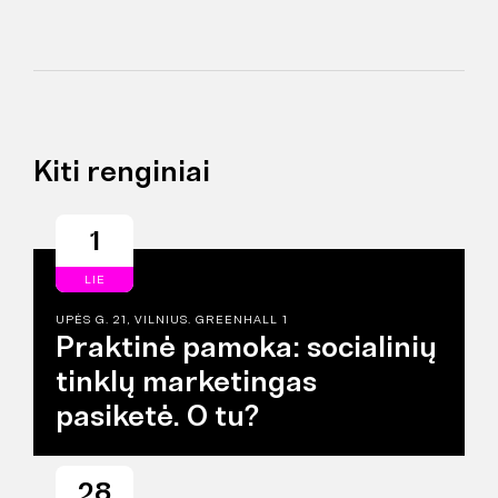
Kiti renginiai
1
LIE
UPĖS G. 21, VILNIUS. GREENHALL 1
Praktinė pamoka: socialinių
tinklų marketingas
pasiketė. O tu?
28