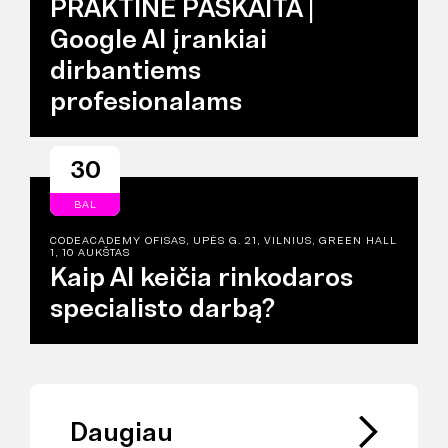
PRAKTINĖ PASKAITA |
Google AI įrankiai
dirbantiems
profesionalams
30
BAL
CODEACADEMY OFISAS, UPĖS G. 21, VILNIUS, GREEN HALL
1, 10 AUKŠTAS
Kaip AI keičia rinkodaros
specialisto darbą?
Daugiau