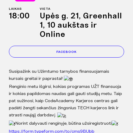
LAIKAS
VIETA
18:00
Upės g. 21, Greenhall
1, 10 aukštas ir
Online
FACEBOOK
Susipažink su Užimtumo tarnybos finansuojamais
kursais greitai ir paprastai!
Renginio metu išgirsi, kokias programas UŽT finansuoja
ir kokias papildomas naudas gali gauti studijų metu. Taip
pat sužinosi, kaip CodeAcademy Karjeros centras gali
padėti žengti sekančius žingsnius TECH karjeros link ir
atrasti naująjį darbdavį.
Norint dalyvauti renginyje, būtina užsiregistruoti
:
https://form.typeform.com/to/cms9BUbb