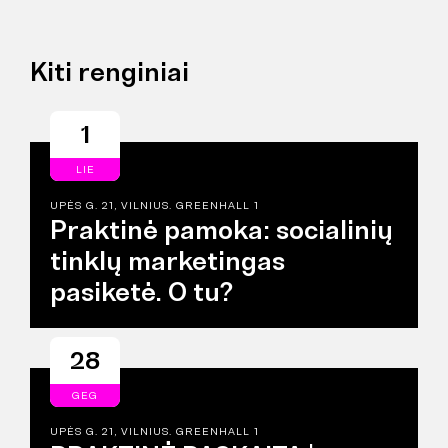
Kiti renginiai
1
LIE
UPĖS G. 21, VILNIUS. GREENHALL 1
Praktinė pamoka: socialinių
tinklų marketingas
pasiketė. O tu?
28
GEG
UPĖS G. 21, VILNIUS. GREENHALL 1