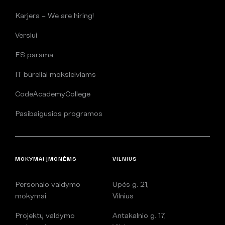
Karjera – We are hiring!
Verslui
ES parama
IT būreliai moksleiviams
CodeAcademyCollege
Pasibaigusios programos
MOKYMAI ĮMONĖMS
VILNIUS
Personalo valdymo
Upės g. 21,
mokymai
Vilnius
Projektų valdymo
Antakalnio g. 17,