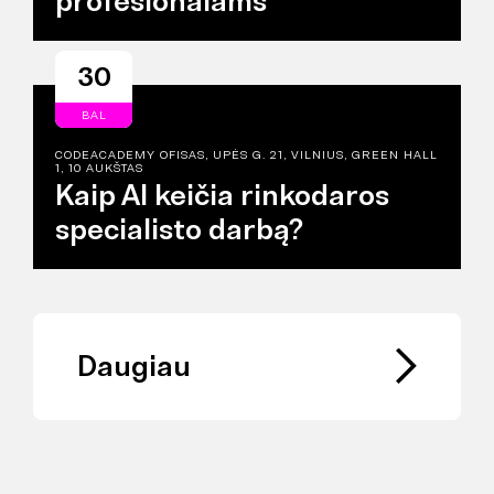
profesionalams
30
BAL
CODEACADEMY OFISAS, UPĖS G. 21, VILNIUS, GREEN HALL
1, 10 AUKŠTAS
Kaip AI keičia rinkodaros
specialisto darbą?
Daugiau