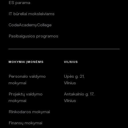
ES parama
IT būreliai moksleiviams
CodeAcademyCollege
Pasibaigusios programos
MOKYMAI ĮMONĖMS
VILNIUS
Personalo valdymo
Upės g. 21,
mokymai
Vilnius
Projektų valdymo
Antakalnio g. 17,
mokymai
Vilnius
Rinkodaros mokymai
Finansų mokymai