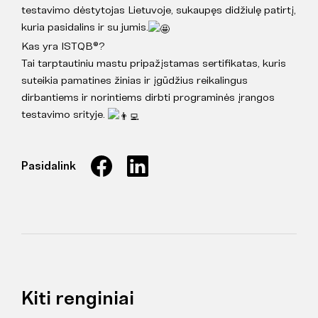
testavimo dėstytojas Lietuvoje, sukaupęs didžiulę patirtį,
kuria pasidalins ir su jumis.
Kas yra ISTQB®?
Tai tarptautiniu mastu pripažįstamas sertifikatas, kuris
suteikia pamatines žinias ir įgūdžius reikalingus
dirbantiems ir norintiems dirbti programinės įrangos
testavimo srityje.
Pasidalink
Kiti renginiai