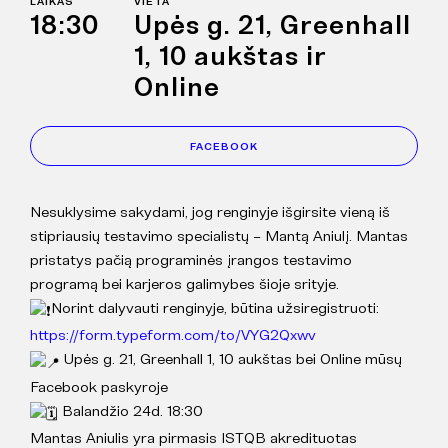
LAIKAS
VIETA
18:30
Upės g. 21, Greenhall
1, 10 aukštas ir
Online
FACEBOOK
Nesuklysime sakydami, jog renginyje išgirsite vieną iš
stipriausių testavimo specialistų – Mantą Aniulį. Mantas
pristatys pačią programinės įrangos testavimo
programą bei karjeros galimybes šioje srityje.
Norint dalyvauti renginyje, būtina užsiregistruoti:
https://form.typeform.com/to/VYG2Qxwv
Upės g. 21, Greenhall 1, 10 aukštas bei Online mūsų
Facebook paskyroje
Balandžio 24d. 18:30
Mantas Aniulis yra pirmasis ISTQB akredituotas