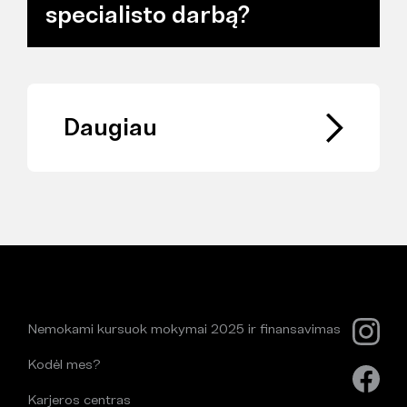
specialisto darbą?
Daugiau
Nemokami kursuok mokymai 2025 ir finansavimas
Kodėl mes?
Karjeros centras