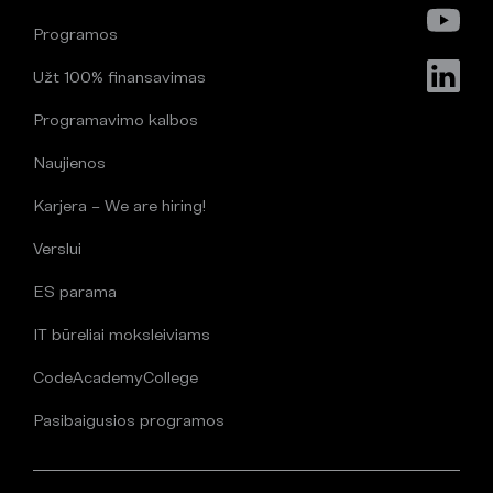
Programos
Užt 100% finansavimas
Programavimo kalbos
Naujienos
Karjera – We are hiring!
Verslui
ES parama
IT būreliai moksleiviams
CodeAcademyCollege
Pasibaigusios programos