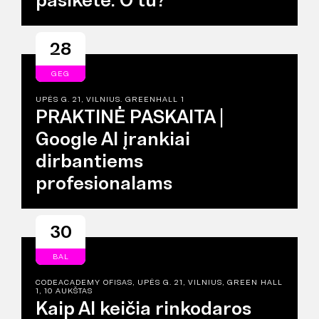
pasiketė. O tu?
28
GEG
UPĖS G. 21, VILNIUS. GREENHALL 1
PRAKTINĖ PASKAITA |
Google AI įrankiai
dirbantiems
profesionalams
30
BAL
CODEACADEMY OFISAS, UPĖS G. 21, VILNIUS, GREEN HALL
1, 10 AUKŠTAS
Kaip AI keičia rinkodaros