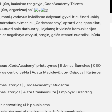
al., jūsų lauksime renginyje „CodeAcademy Talents.
 jūsų organizacijos“.
 įmonių vadovus kviečiame dalyvauti gyvai ir sužinoti kokią
ndradarbiavimas su „CodeAcademy“, aptarti visą specialistų
utuoti apie darbuotojų lojalumą ir vidinės komunikacijos
ys ar negalintys atvykti, renginį galės stebėti nuotoliniu būdu.
rumpas „CodeAcademy“ pristatymas | Edvinas Šumskas | CEO
jeros centro veikla | Agata Maciulevičiūtė- Osipova | Karjeros
kmės istorijos | „CodeAcademy“ studentai
mės istorijos | Aistė Stankevičiūtė | Employer Branding
as networking‘ui ir pokalbiams.
kusija: darbuotojų lojalumas ir vidinės komunikacijos