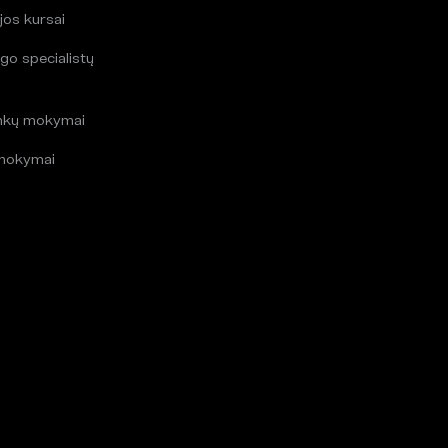
jos kursai
go specialistų
i
inkų mokymai
mokymai