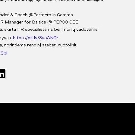
Founder & Coach @Partners in Comms
| HR Manager for Baltics @ PEPCO CEE
a, skirta HR specialistams bei įmonių vadovams
gyvai):
https://bit.ly/3yoANGr
, norintiems renginį stebėti nuotoliniu
DSbl