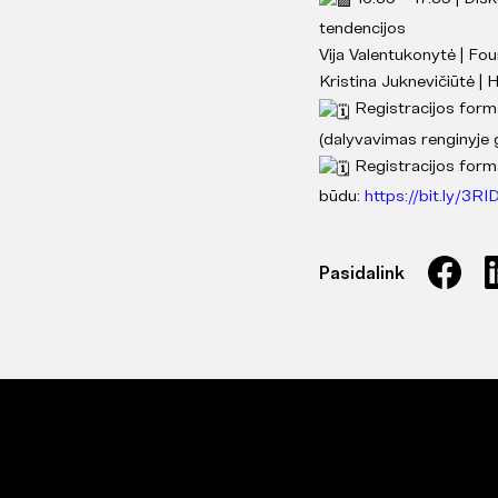
tendencijos
Vija Valentukonytė | 
Kristina Juknevičiūtė 
Registracijos form
(dalyvavimas renginyje 
Registracijos forma
būdu:
https://bit.ly/3RI
Pasidalink