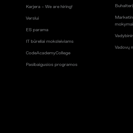
Buhalteri
Karjera – We are hiring!
Marketin
Verslui
mokyma
ES parama
Vadybin
IT būreliai moksleiviams
Vadovų 
CodeAcademyCollege
Pasibaigusios programos