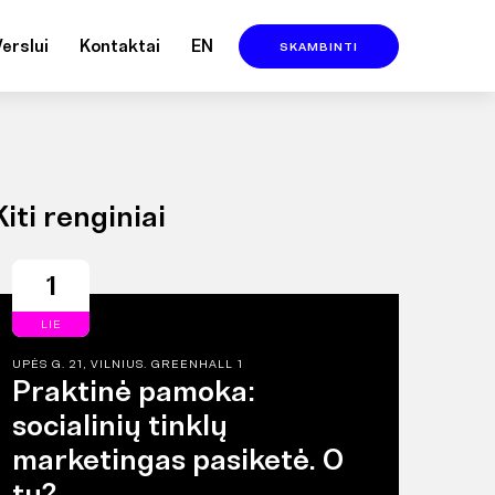
Verslui
Kontaktai
EN
SKAMBINTI
Kiti renginiai
1
LIE
UPĖS G. 21, VILNIUS. GREENHALL 1
Praktinė pamoka:
socialinių tinklų
marketingas pasiketė. O
tu?