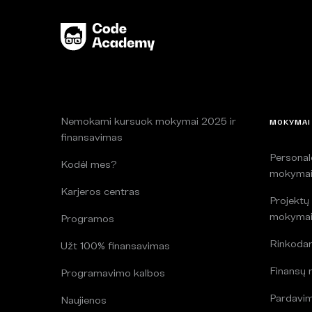
Nemokami kursuok mokymai 2025 ir
MOKYMAI
finansavimas
Persona
Kodėl mes?
mokyma
Karjeros centras
Projektų
mokyma
Programos
Rinkoda
Užt 100% finansavimas
Finansų
Programavimo kalbos
Pardavi
Naujienos