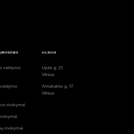
 ĮMONĖMS
VILNIUS
lo valdymo
Upės g. 21,
i
Vilnius
 valdymo
Antakalnio g. 17,
i
Vilnius
ros mokymai
 mokymai
mų mokymai