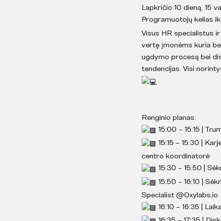
Lapkričio 10 dieną, 15 v
Programuotojų kelias iki
Visus HR specialistus ir
vertę įmonėms kuria be
ugdymo procesą bei disk
tendencijas. Visi norint
Renginio planas:
15:00 – 15:15 | T
15:15 – 15:30 | Kar
centro koordinatorė
15:30 – 15:50 | Sė
15:50 – 16:10 | Sėk
Specialist @Oxylabs.io
16:10 – 16:35 | Laik
16:35 – 17:35 | Dis