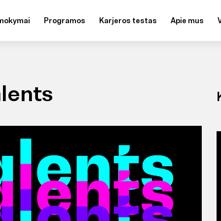
mokymai
Programos
Karjeros testas
Apie mus
lents