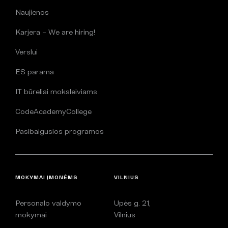
Naujienos
Karjera – We are hiring!
Verslui
ES parama
IT būreliai moksleiviams
CodeAcademyCollege
Pasibaigusios programos
MOKYMAI ĮMONĖMS
VILNIUS
Personalo valdymo
Upės g. 21,
mokymai
Vilnius