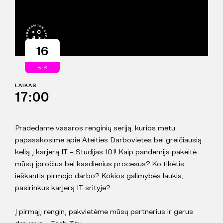
16
BIR
LAIKAS
17:00
Pradedame vasaros renginių seriją, kurios metu
papasakosime apie Ateities Darbovietes bei greičiausią
kelią į karjerą IT – Studijas 101! Kaip pandemija pakeitė
mūsų įpročius bei kasdienius procesus? Ko tikėtis,
ieškantis pirmojo darbo? Kokios galimybės laukia,
pasirinkus karjerą IT srityje?
Į pirmąjį renginį pakvietėme mūsų partnerius ir gerus