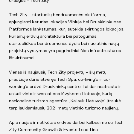
draugus – Tech Zity.
Tech Zity – startuolių bendruomenės platforma,
apjungianti keturias lokacijas Vilniuje bei Druskininkuose.
Platformos lankstumas, kurį suteikia skirtingos lokacijos,
kuriamų erdvių architektūra bei patogumas,
startuoliškos bendruomenės dydis bei nuolatinis naujų
projektų vystymas yra pagrindiniai šios infrastruktūros
išskirtinumai.
Vienas iš naujausių Tech Zity projektų – šių metų
pradžioje duris atvėręs Tech Spa, co-living’o ir co-
working’o erdvė Druskininkų centre. Tai dar neatrasta ir
unikali vieta ir worcations išvykoms Lietuvoje, kurią
nacionalinė turizmo agentūra „Keliauk Lietuvoje“ įtraukė
tarp laukiamiausių 2021 metų vietinio turizmo naujienų.
Apie naujas ir netikėtas erdves darbui kalbėsime su Tech
Zity Community Growth & Events Lead Lina