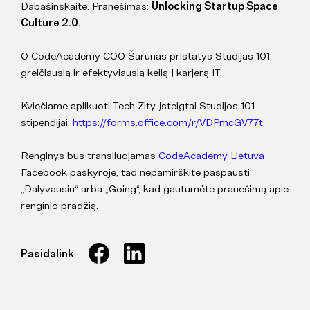
Dabašinskaite. Pranešimas:
Unlocking Startup Space
Culture 2.0.
O CodeAcademy COO Šarūnas pristatys Studijas 101 –
greičiausią ir efektyviausią keilą į karjerą IT.
Kviečiame aplikuoti Tech Zity įsteigtai Studijos 101
stipendijai:
https://forms.office.com/r/VDPmcGV77t
Renginys bus transliuojamas
CodeAcademy Lietuva
Facebook paskyroje, tad nepamirškite paspausti
„Dalyvausiu“ arba „Going“, kad gautumėte pranešimą apie
renginio pradžią.
Pasidalink