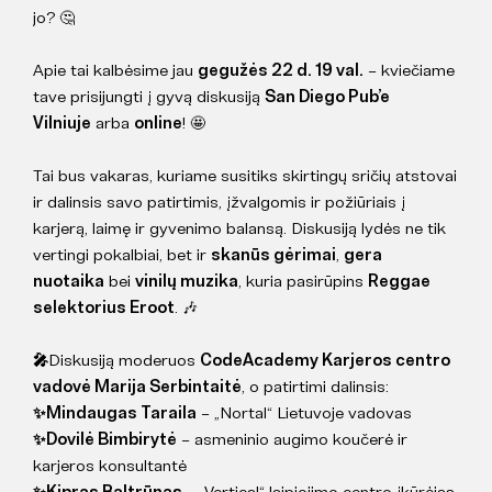
jo? 🤔
Apie tai kalbėsime jau
gegužės 22 d. 19 val.
– kviečiame
tave prisijungti į gyvą diskusiją
San Diego Pub’e
Vilniuje
arba
online
! 🤩
Tai bus vakaras, kuriame susitiks skirtingų sričių atstovai
ir dalinsis savo patirtimis, įžvalgomis ir požiūriais į
karjerą, laimę ir gyvenimo balansą. Diskusiją lydės ne tik
vertingi pokalbiai, bet ir
skanūs gėrimai
,
gera
nuotaika
bei
vinilų muzika
, kuria pasirūpins
Reggae
selektorius Eroot
. 🎶
🎤
Diskusiją moderuos
CodeAcademy Karjeros centro
vadovė Marija Serbintaitė
, o patirtimi dalinsis:
✨Mindaugas Taraila
– „Nortal“ Lietuvoje vadovas
✨Dovilė Bimbirytė
– asmeninio augimo koučerė ir
karjeros konsultantė
✨Kipras Baltrūnas
– „Vertical“ laipiojimo centro įkūrėjas