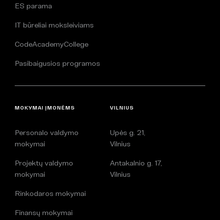
ES parama
IT būreliai moksleiviams
CodeAcademyCollege
Pasibaigusios programos
MOKYMAI ĮMONĖMS
VILNIUS
Personalo valdymo
Upės g. 21,
mokymai
Vilnius
Projektų valdymo
Antakalnio g. 17,
mokymai
Vilnius
Rinkodaros mokymai
Finansų mokymai