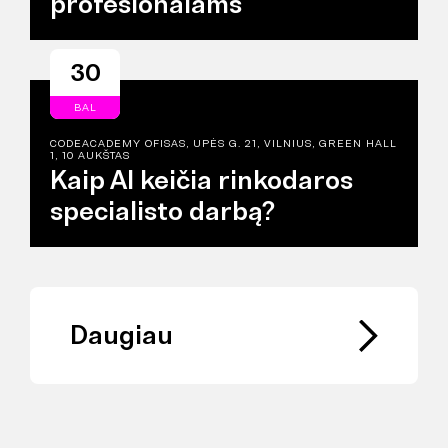
profesionalams
30
BAL
CODEACADEMY OFISAS, UPĖS G. 21, VILNIUS, GREEN HALL
1, 10 AUKŠTAS
Kaip AI keičia rinkodaros
specialisto darbą?
Daugiau