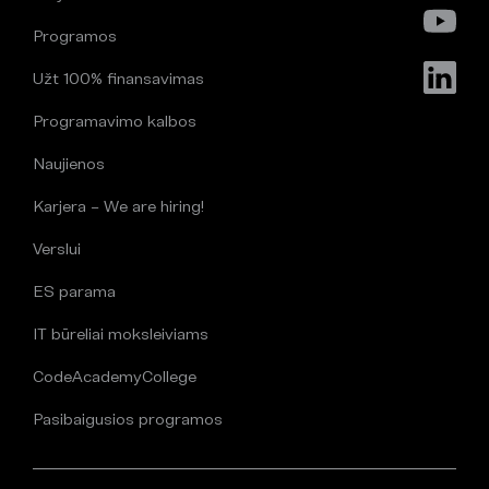
Programos
Užt 100% finansavimas
Programavimo kalbos
Naujienos
Karjera – We are hiring!
Verslui
ES parama
IT būreliai moksleiviams
CodeAcademyCollege
Pasibaigusios programos