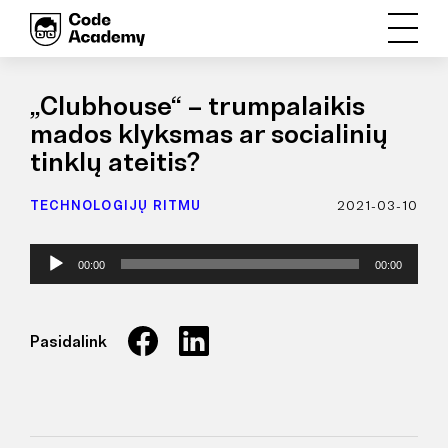
„Clubhouse“ – trumpalaikis
mados klyksmas ar socialinių
tinklų ateitis?
TECHNOLOGIJŲ RITMU
2021-03-10
Audio
00:00
00:00
grotuvas
Pasidalink