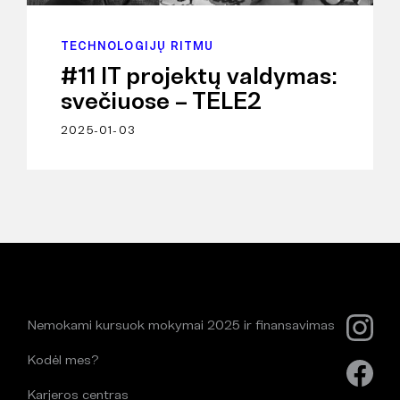
TECHNOLOGIJŲ RITMU
#11 IT projektų valdymas:
svečiuose – TELE2
2025-01-03
Nemokami kursuok mokymai 2025 ir finansavimas
Kodėl mes?
Karjeros centras