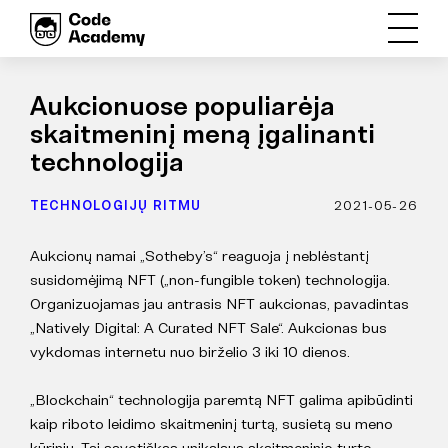
Aukcionuose populiarėja
skaitmeninį meną įgalinanti
technologija
TECHNOLOGIJŲ RITMU
2021-05-26
Aukcionų namai „Sotheby’s“ reaguoja į neblėstantį
susidomėjimą NFT („non-fungible token) technologija.
Organizuojamas jau antrasis NFT aukcionas, pavadintas
„Natively Digital: A Curated NFT Sale“. Aukcionas bus
vykdomas internetu nuo birželio 3 iki 10 dienos.
„Blockchain“ technologija paremtą NFT galima apibūdinti
kaip riboto leidimo skaitmeninį turtą, susietą su meno
kūriniu. Tai savotiškas unikalaus skaitmeninio turto