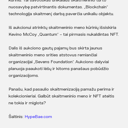
nuosavybę patvirtinantis dokumentas. „Blockchain“
technologija skaitmenį darbą paverčia unikaliu objektu.
Iš aukcionui atrinktų skaitmeninio meno kūrinių išsiskiria
Kevino McCoy „Quantum“ – tai pirmasis nukaldintas NFT.
Dalis iš aukciono gautų pajamų bus skirta jaunus
skaitmeninio meno srities atstovus remiančiai
organizacijai „Sevens Foundation“. Aukciono dalyviai
planuoja paaukoti lėšų ir kitoms panašaus pobūdžio
organizacijoms.
Panašu, kad pasaulio skaitmenizaciją pamažu perima ir
kolekcionieriai. Galbūt skaitmeninio meno ir NFT ateitis
ne tokia ir miglota?
Šaltinis:
HypeBae.com