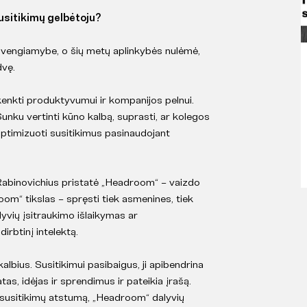
susitikimų gelbėtoju?
eišvengiamybe, o šių metų aplinkybės nulėmė,
dvę.
akenkti produktyvumui ir kompanijos pelnui.
 Sunku vertinti kūno kalbą, suprasti, ar kolegos
s optimizuoti susitikimus pasinaudojant
Rabinovichius pristatė „Headroom“ – vaizdo
om“ tikslas – spręsti tiek asmenines, tiek
yvių įsitraukimo išlaikymas ar
irbtinį intelektą.
albius. Susitikimui pasibaigus, ji apibendrina
tas, idėjas ir sprendimus ir pateikia įrašą.
ų susitikimų atstumą, „Headroom“ dalyvių