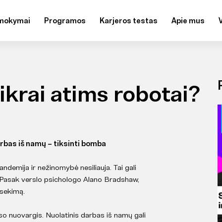
mokymai
Programos
Karjeros testas
Apie mus
ikrai atims robotai?
bas iš namų – tiksinti bomba
demija ir nežinomybė nesiliauja. Tai gali
 Pasak verslo psichologo Alano Bradshaw,
šsekimą.
o nuovargis. Nuolatinis darbas iš namų gali