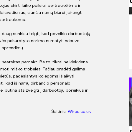
jus skirti laiko poilsiui, pertraukėlėms ir
isvadienius, siunčia namų biurui įsirengti
 pertraukoms.
 daug sunkiau teigti, kad poveikio darbuotojų
enatvės pakurstyto nerimo numatyti nebuvo
ių sprendimų.
neatsiras pernakt. Be to, tikrai ne kiekviena
moti miško trobeles. Tačiau pradėti galima
pietūs, padėsiantys kolegoms išlaikyti
sti, kad iš namų dirbančio personalo
l būtina atsižvelgti į darbuotojų poreikius ir
Šaltinis:
Wired.co.uk