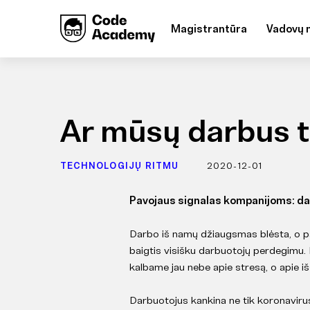
Magistrantūra
Vadovų 
Ar mūsų darbus t
TECHNOLOGIJŲ RITMU
2020-12-01
Pavojaus signalas kompanijoms: dar
Darbo iš namų džiaugsmas blėsta, o pan
baigtis visišku darbuotojų perdegimu.
kalbame jau nebe apie stresą, o apie i
Darbuotojus kankina ne tik koronavirus