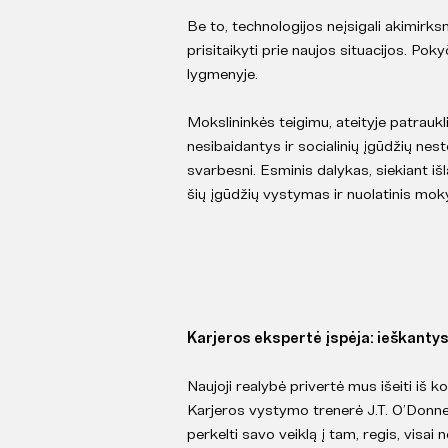
Be to, technologijos neįsigali akimirksn
prisitaikyti prie naujos situacijos. Po
lygmenyje.
Mokslininkės teigimu, ateityje patraukl
nesibaidantys ir socialinių įgūdžių nes
svarbesni. Esminis dalykas, siekiant i
šių įgūdžių vystymas ir nuolatinis mo
Karjeros ekspertė įspėja: ieškantys
Naujoji realybė privertė mus išeiti iš 
Karjeros vystymo trenerė J.T. O’Donnel
perkelti savo veiklą į tam, regis, visa