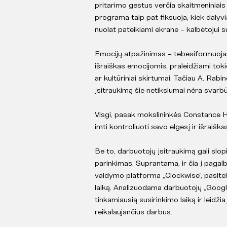
pritarimo gestus verčia skaitmeniniai
programa taip pat fiksuoja, kiek dalyvi
nuolat pateikiami ekrane – kalbėtojui 
Emocijų atpažinimas – tebesiformuojanti
išraiškas emocijomis, praleidžiami tok
ar kultūriniai skirtumai. Tačiau A. Rabi
įsitraukimą šie netikslumai nėra svarbū
Visgi, pasak mokslininkės Constance H
imti kontroliuoti savo elgesį ir išraiška
Be to, darbuotojų įsitraukimą gali slop
parinkimas. Suprantama, ir čia į pagalb
valdymo platforma „Clockwise“, pasite
laiką. Analizuodama darbuotojų „Goog
tinkamiausią susirinkimo laiką ir leidž
reikalaujančius darbus.