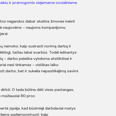
valaikiu ir pramogomis siejamame socialiniame
eštos negandos dabar skatina žmones keisti
erpė naujovėms – naujoms kompanijoms,
erai.
ų nemoko, kaip susirasti norimą darbą ir
dėtingi, tačiau labai svarbūs. Todėl ieškantys
ių – darbo paieška vykdoma atsitiktinai ir
riai nesi tinkamas – visiškas laiko
ti darbo, bet ir sukelia nepasitikėjimą savimi
e dirbti. O tada būtina dėti visas pastangas,
e mažiausiai 80 proc.
pertė įspėja, kad būsimieji darbdaviai matys
kia jiems pademonstruoti, kaip