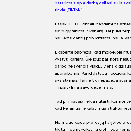
patarimais apie darbą dalijasi su lais
tinkle „TikTok“.
Pasak J.T. O’Donnell, pandemijos atn
savo gyvenimą ir karjerą. Tai puiki t
naujiems darbų pobūdžiams, naujai karj
Ekspertė pabrėžia, kad mokykloje mūs
vystyti karjerą. Šie įgūdžiai, nors nesu
darbo neišvengia klaidų. Viena didžiaus
apgraibomis. Kandidatuoti į poziciją, ku
švaistymas. Tai ne tik nepadeda susiras
ir nusivylimą savo gebėjimais.
Tad pirmiausia reikia nutarti, kur norit
kad keliamus reikalavimus atitiktumėt
Norinčius keisti profesiją karjeros eks
tik tai, kas nuveikta iki šiol. Todėl rei