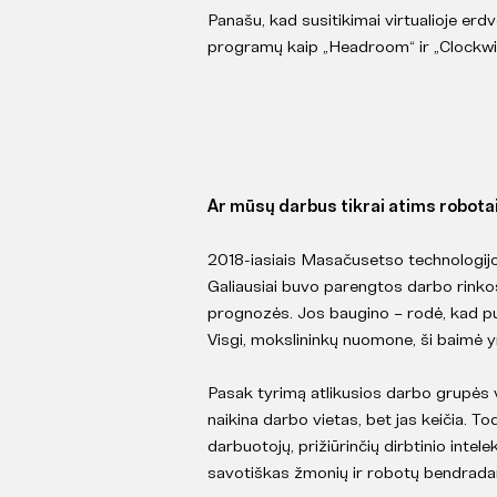
Panašu, kad susitikimai virtualioje erd
programų kaip „Headroom“ ir „Clockwis
Ar mūsų darbus tikrai atims robota
2018-iasiais Masačusetso technologijos
Galiausiai buvo parengtos darbo rinko
prognozės. Jos baugino – rodė, kad pus
Visgi, mokslininkų nuomone, ši baimė y
Pasak tyrimą atlikusios darbo grupės 
naikina darbo vietas, bet jas keičia. Tod
darbuotojų, prižiūrinčių dirbtinio inte
savotiškas žmonių ir robotų bendrada