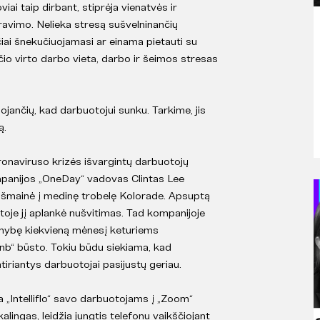
viai taip dirbant, stiprėja vienatvės ir
ravimo. Nelieka stresą sušvelninančių
čiai šnekučiuojamasi ar einama pietauti su
io virto darbo vieta, darbo ir šeimos stresas
ylojančių, kad darbuotojui sunku. Tarkime, jis
ą.
ronaviruso krizės išvargintų darbuotojų
ompanijos „OneDay“ vadovas Clintas Lee
išmainė į medinę trobelę Kolorade. Apsuptą
etoje jį aplankė nušvitimas. Tad kompanijoje
imybę kiekvieną mėnesį keturiems
bnb“ būsto. Tokiu būdu siekiama, kad
tiriantys darbuotojai pasijustų geriau.
 „Intelliflo“ savo darbuotojams į „Zoom“
kalingas, leidžia jungtis telefonu vaikščiojant