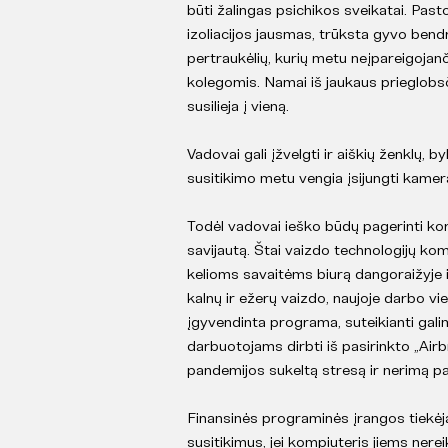
būti žalingas psichikos sveikatai. Pasto
izoliacijos jausmas, trūksta gyvo bend
pertraukėlių, kurių metu neįpareigojan
kolegomis. Namai iš jaukaus prieglobsč
susilieja į vieną.
Vadovai gali įžvelgti ir aiškių ženklų, b
susitikimo metu vengia įsijungti kamer
Todėl vadovai ieško būdų pagerinti ko
savijautą. Štai vaizdo technologijų k
kelioms savaitėms biurą dangoraižyje 
kalnų ir ežerų vaizdo, naujoje darbo vi
įgyvendinta programa, suteikianti gal
darbuotojams dirbti iš pasirinkto „Air
pandemijos sukeltą stresą ir nerimą pa
Finansinės programinės įrangos tiekėja
susitikimus, jei kompiuteris jiems nerei