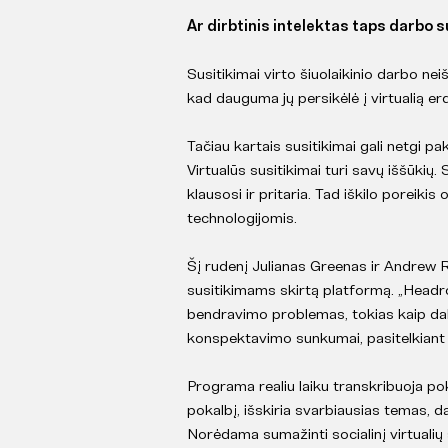
Ar dirbtinis intelektas taps darbo 
Susitikimai virto šiuolaikinio darbo n
kad dauguma jų persikėlė į virtualią er
Tačiau kartais susitikimai gali netgi p
Virtualūs susitikimai turi savų iššūkių.
klausosi ir pritaria. Tad iškilo poreiki
technologijomis.
Šį rudenį Julianas Greenas ir Andrew 
susitikimams skirtą platformą. „Headro
bendravimo problemas, tokias kaip dal
konspektavimo sunkumai, pasitelkiant d
Programa realiu laiku transkribuoja pok
pokalbį, išskiria svarbiausias temas, da
Norėdama sumažinti socialinį virtuali