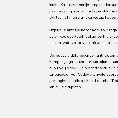
lauke. Kitos kompanijos ragina darbuoto
pasivaikščiojimams, įveda papildomus la
skirtus reikmenis ar skanėstus kavos
Užplūdus antrajai koronaviruso bangai,
psichikos sveikatai, izoliacijos ir vi
galima. Vadovai privalo ieškoti ilgalaik
Darbuotojų dalią palengvinanti sistema 
kompanija gali savo darbuotojams nuo
nuo tokių dalykų kaip bendri virtualūs 
tarpusavio ryšį. Vadovai privalo supra
perdegimas – tikra tiksinti bomba. Todė
labiau jais rūpintis.