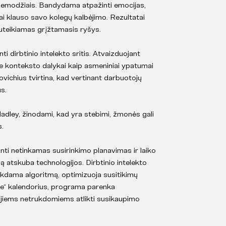
s emodžiais. Bandydama atpažinti emocijas,
ai klauso savo kolegų kalbėjimo. Rezultatai
suteikiamas grįžtamasis ryšys.
 dirbtinio intelekto sritis. Atvaizduojant
ie konteksto dalykai kaip asmeniniai ypatumai
novichius tvirtina, kad vertinant darbuotojų
s.
adley, žinodami, kad yra stebimi, žmonės gali
s.
inti netinkamas susirinkimo planavimas ir laiko
ą atskuba technologijos. Dirbtinio intelekto
lkdama algoritmą, optimizuoja susitikimų
le“ kalendorius, programa parenka
ia jiems netrukdomiems atlikti susikaupimo