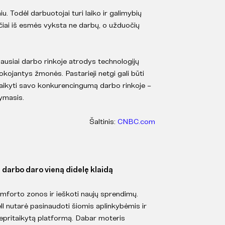
iu. Todėl darbuotojai turi laiko ir galimybių
kyčiai iš esmės vyksta ne darbų, o užduočių
iausiai darbo rinkoje atrodys technologijų
tokojantys žmonės. Pastarieji netgi gali būti
šlaikyti savo konkurencingumą darbo rinkoje –
kymasis.
Šaltinis:
CNBC.com
 darbo daro vieną didelę klaidą
komforto zonos ir ieškoti naujų sprendimų.
l nutarė pasinaudoti šiomis aplinkybėmis ir
i nepritaikytą platformą. Dabar moteris