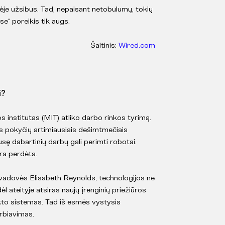
vėje užsibus. Tad, nepaisant netobulumų, tokių
e“ poreikis tik augs.
Šaltinis:
Wired.com
i?
 institutas (MIT) atliko darbo rinkos tyrimą.
s pokyčių artimiausiais dešimtmečiais
ę dabartinių darbų gali perimti robotai.
ra perdėta.
vadovės Elisabeth Reynolds, technologijos ne
ėl ateityje atsiras naujų įrenginių priežiūros
lekto sistemas. Tad iš esmės vystysis
rbiavimas.