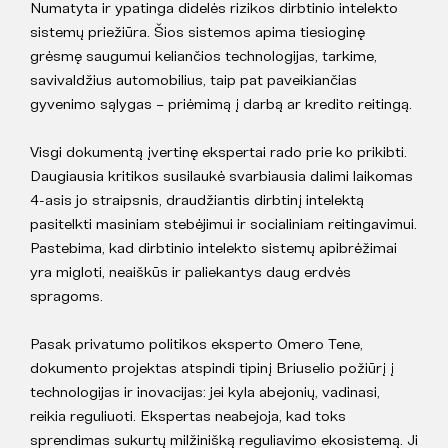
Numatyta ir ypatinga didelės rizikos dirbtinio intelekto
sistemų priežiūra. Šios sistemos apima tiesioginę
grėsmę saugumui keliančios technologijas, tarkime,
savivaldžius automobilius, taip pat paveikiančias
gyvenimo sąlygas – priėmimą į darbą ar kredito reitingą.
Visgi dokumentą įvertinę ekspertai rado prie ko prikibti.
Daugiausia kritikos susilaukė svarbiausia dalimi laikomas
4-asis jo straipsnis, draudžiantis dirbtinį intelektą
pasitelkti masiniam stebėjimui ir socialiniam reitingavimui.
Pastebima, kad dirbtinio intelekto sistemų apibrėžimai
yra migloti, neaiškūs ir paliekantys daug erdvės
spragoms.
Pasak privatumo politikos eksperto Omero Tene,
dokumento projektas atspindi tipinį Briuselio požiūrį į
technologijas ir inovacijas: jei kyla abejonių, vadinasi,
reikia reguliuoti. Ekspertas neabejoja, kad toks
sprendimas sukurtų milžinišką reguliavimo ekosistemą. Ji