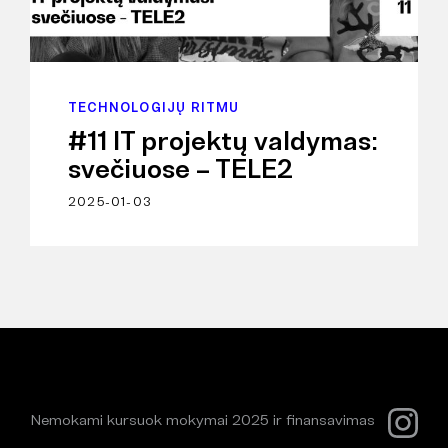
TECHNOLOGIJŲ RITMU
#11 IT projektų valdymas:
svečiuose – TELE2
2025-01-03
Nemokami kursuok mokymai 2025 ir finansavimas