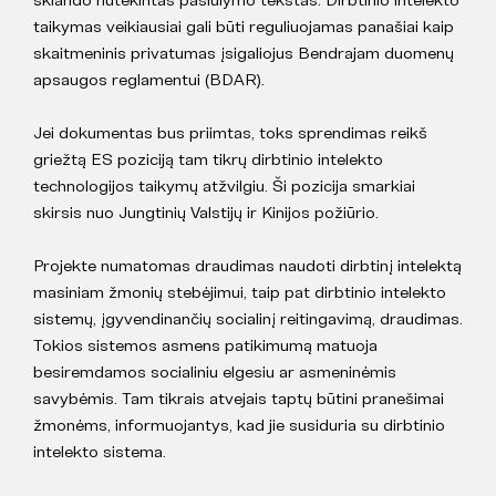
taikymas veikiausiai gali būti reguliuojamas panašiai kaip
skaitmeninis privatumas įsigaliojus Bendrajam duomenų
apsaugos reglamentui (BDAR).
Jei dokumentas bus priimtas, toks sprendimas reikš
griežtą ES poziciją tam tikrų dirbtinio intelekto
technologijos taikymų atžvilgiu. Ši pozicija smarkiai
skirsis nuo Jungtinių Valstijų ir Kinijos požiūrio.
Projekte numatomas draudimas naudoti dirbtinį intelektą
masiniam žmonių stebėjimui, taip pat dirbtinio intelekto
sistemų, įgyvendinančių socialinį reitingavimą, draudimas.
Tokios sistemos asmens patikimumą matuoja
besiremdamos socialiniu elgesiu ar asmeninėmis
savybėmis. Tam tikrais atvejais taptų būtini pranešimai
žmonėms, informuojantys, kad jie susiduria su dirbtinio
intelekto sistema.