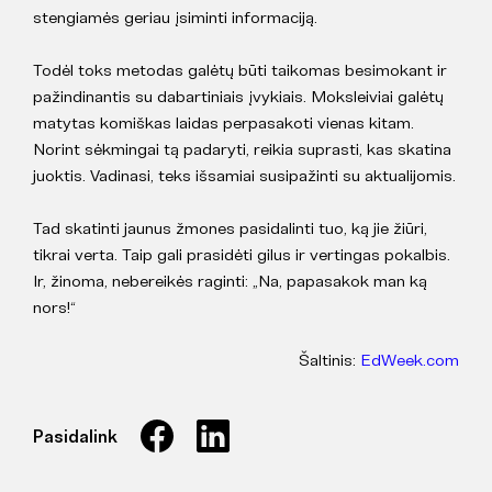
stengiamės geriau įsiminti informaciją.
Todėl toks metodas galėtų būti taikomas besimokant ir
pažindinantis su dabartiniais įvykiais. Moksleiviai galėtų
matytas komiškas laidas perpasakoti vienas kitam.
Norint sėkmingai tą padaryti, reikia suprasti, kas skatina
juoktis. Vadinasi, teks išsamiai susipažinti su aktualijomis.
Tad skatinti jaunus žmones pasidalinti tuo, ką jie žiūri,
tikrai verta. Taip gali prasidėti gilus ir vertingas pokalbis.
Ir, žinoma, nebereikės raginti: „Na, papasakok man ką
nors!“
Šaltinis:
EdWeek.com
Pasidalink