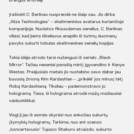
Įrašinėti C. Berlinas nusprendė ne šiaip sau. Jis dirba
„Aliza Technologies“ – skaitmeninius avatarus kuriančioje
kompanijoje. Nuolatos fiksuodamas senelius, C. Berlinas
viliasi, kad jiems iškeliavus anapilin iš turimų duomenų
pavyks sukurti tobulas skaitmenines senelių kopijas.
Tokia idėja atrodo tarsi nužengusi iš serialo „Black
Mirror“. Tačiau neseniai panašią mintį įgyvendino ir Kanye
Westas. Praėjusiais metais jis nustebino savo dabar jau
buvusią žmoną Kim Kardashian – „prikėlė“ jos mirusį tėtį
Robą Kardashianą. Tiksliau – pademonstravo jo
hologramą. Tiesa, ši holograma atrodė mažų mažiausiai
vaiduokliškai.
Visgi ji jau iš esmės skyrėsi nuo anksčiau sukurtų
įžymybių hologramų. Tarkime, nuo ant scenos
„koncertavusio“ Tupaco Shakuro atvaizdo, sukurto