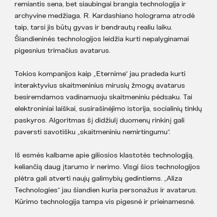
remiantis sena, bet siaubingai brangia technologija ir
archyvine medžiaga. R. Kardashiano holograma atrodė
taip, tarsi jis būtų gyvas ir bendrautų realiu laiku.
Šiandieninės technologijos leidžia kurti nepalyginamai
pigesnius trimačius avatarus.
Tokios kompanijos kaip „Eternime“ jau pradeda kurti
interaktyvius skaitmeninius mirusių žmogų avatarus
besiremdamos vadinamuoju skaitmeniniu pėdsaku. Tai
elektroniniai laiškai, susirašinėjimo istorija, socialinių tinklų
paskyros. Algoritmas šį didžiulį duomenų rinkinį gali
paversti savotišku „skaitmeniniu nemirtingumu“.
Iš esmės kalbame apie giliosios klastotės technologiją,
keliančią daug įtarumo ir nerimo. Visgi šios technologijos
plėtra gali atverti naujų galimybių gedintiems. „Aliza
Technologies“ jau šiandien kuria personažus ir avatarus.
Kūrimo technologija tampa vis pigesnė ir prieinamesnė.