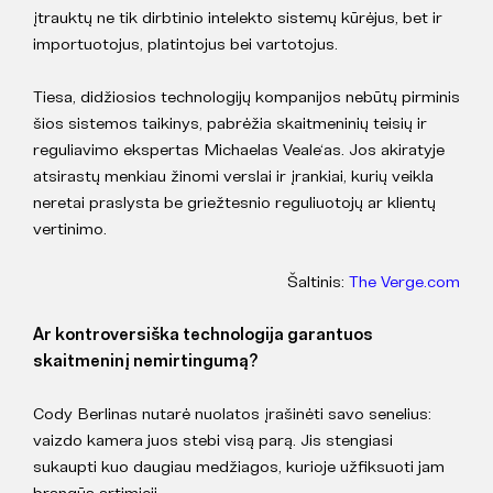
įtrauktų ne tik dirbtinio intelekto sistemų kūrėjus, bet ir
importuotojus, platintojus bei vartotojus.
Tiesa, didžiosios technologijų kompanijos nebūtų pirminis
šios sistemos taikinys, pabrėžia skaitmeninių teisių ir
reguliavimo ekspertas Michaelas Veale‘as. Jos akiratyje
atsirastų menkiau žinomi verslai ir įrankiai, kurių veikla
neretai praslysta be griežtesnio reguliuotojų ar klientų
vertinimo.
Šaltinis:
The Verge.com
Ar kontroversiška technologija garantuos
skaitmeninį nemirtingumą?
Cody Berlinas nutarė nuolatos įrašinėti savo senelius:
vaizdo kamera juos stebi visą parą. Jis stengiasi
sukaupti kuo daugiau medžiagos, kurioje užfiksuoti jam
brangūs artimieji.