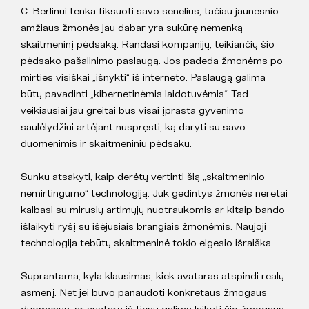
C. Berlinui tenka fiksuoti savo senelius, tačiau jaunesnio
amžiaus žmonės jau dabar yra sukūrę nemenką
skaitmeninį pėdsaką. Randasi kompanijų, teikiančių šio
pėdsako pašalinimo paslaugą. Jos padeda žmonėms po
mirties visiškai „išnykti“ iš interneto. Paslaugą galima
būtų pavadinti „kibernetinėmis laidotuvėmis“. Tad
veikiausiai jau greitai bus visai įprasta gyvenimo
saulėlydžiui artėjant nuspręsti, ką daryti su savo
duomenimis ir skaitmeniniu pėdsaku.
Sunku atsakyti, kaip derėtų vertinti šią „skaitmeninio
nemirtingumo“ technologiją. Juk gedintys žmonės neretai
kalbasi su mirusių artimųjų nuotraukomis ar kitaip bando
išlaikyti ryšį su išėjusiais brangiais žmonėmis. Naujoji
technologija tebūtų skaitmeninė tokio elgesio išraiška.
Suprantama, kyla klausimas, kiek avataras atspindi realų
asmenį. Net jei buvo panaudoti konkretaus žmogaus
duomenys, ar avatarą iš tiesų galima laikyti šio žmogaus