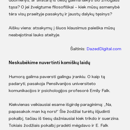
tąsa? O jei žvelgtume filosofiškai – kiek mūsų asmenybė
tėra visų praeityje pasakytų ir jaustų dalykų tęsinys?
Aišku viena: atsakymų į šiuos klausimus paieška mūsų
neabejotinai lauks ateityje.
Šaltinis:
DazedDigital.com
Neskubėkime nuvertinti komiškų laidų
Humorą galima paversti galingu įrankiu. O kaip tą
padaryti, pasakoja Pensilvanijos universiteto
komunikacijos ir psichologijos profesorė Emily Falk.
Kiekvienas veikiausiai esame išgirdę paraginimą: „Na,
papasakok man ką nors!“ Šie žodžiai turėtų išjudinti
pokalbį, tačiau iš tiesų dažniausiai kiek trikdo ir suerzina.
Tokiais žodžiais pokalbį pradėti mėgdavo ir E. Falk