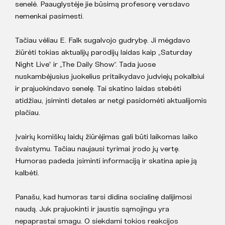
senelė. Paauglystėje jie būsimą profesorę versdavo
nemenkai pasimesti.
Tačiau vėliau E. Falk sugalvojo gudrybę. Ji mėgdavo
žiūrėti tokias aktualijų parodijų laidas kaip „Saturday
Night Live“ ir „The Daily Show“. Tada juose
nuskambėjusius juokelius pritaikydavo judviejų pokalbiui
ir prajuokindavo senelę. Tai skatino laidas stebėti
atidžiau, įsiminti detales ar netgi pasidomėti aktualijomis
plačiau.
Įvairių komiškų laidų žiūrėjimas gali būti laikomas laiko
švaistymu. Tačiau naujausi tyrimai įrodo jų vertę.
Humoras padeda įsiminti informaciją ir skatina apie ją
kalbėti.
Panašu, kad humoras tarsi didina socialinę dalijimosi
naudą. Juk prajuokinti ir jaustis sąmojingu yra
nepaprastai smagu. O siekdami tokios reakcijos