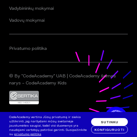
Vadybininkų mokymai
Vadovų mokymai
Privatumo politika
© By "CodeAcademy" UAB | CodeAcademy šeimos
narys – CodeAcademy Kids
CodeAcademy vertina Jūsų privatumą ir siekia
užtikrinti, jog naršydami mūsų svetainėje
SUTINKU
jaustumėtės saugiai, todėl visi duomenys yra
KONFIGURUOTI
naudojami vartotojų patirčiai gerinti. Susipažinkite
su
privatumo politika