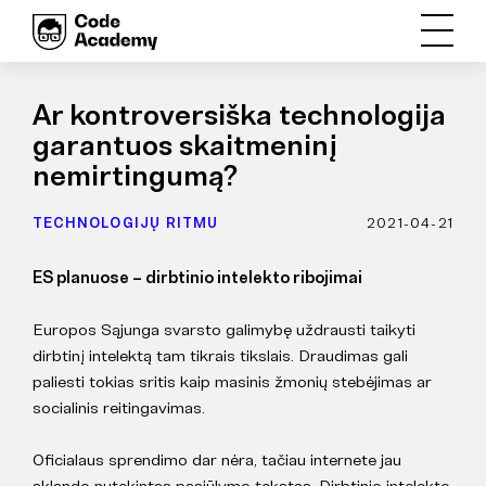
Ar kontroversiška technologija
garantuos skaitmeninį
nemirtingumą?
TECHNOLOGIJŲ RITMU
2021-04-21
ES planuose – dirbtinio intelekto ribojimai
Europos Sąjunga svarsto galimybę uždrausti taikyti
dirbtinį intelektą tam tikrais tikslais. Draudimas gali
paliesti tokias sritis kaip masinis žmonių stebėjimas ar
socialinis reitingavimas.
Oficialaus sprendimo dar nėra, tačiau internete jau
sklando nutekintas pasiūlymo tekstas. Dirbtinio intelekto